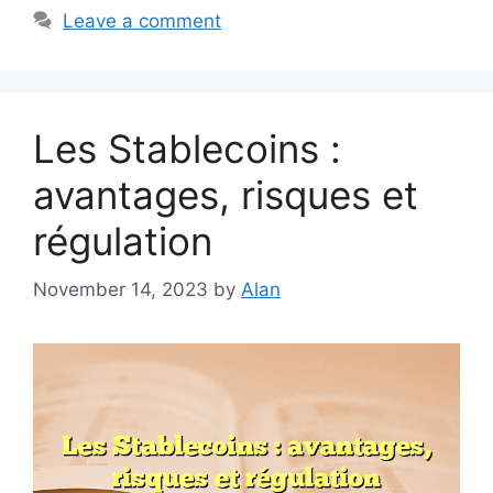
Leave a comment
Les Stablecoins :
avantages, risques et
régulation
November 14, 2023
by
Alan