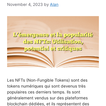
November 4, 2023
by
Alan
Les NFTs (Non-Fungible Tokens) sont des
tokens numériques qui sont devenus très
populaires ces derniers temps. Ils sont
généralement vendus sur des plateformes
blockchain dédiées, et ils représentent des