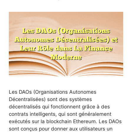
Les DAOs (Organisations Autonomes
Décentralisées) sont des systèmes
décentralisés qui fonctionnent grâce à des
contrats intelligents, qui sont généralement
exécutés sur la blockchain Ethereum. Les DAOs
sont conçus pour donner aux utilisateurs un