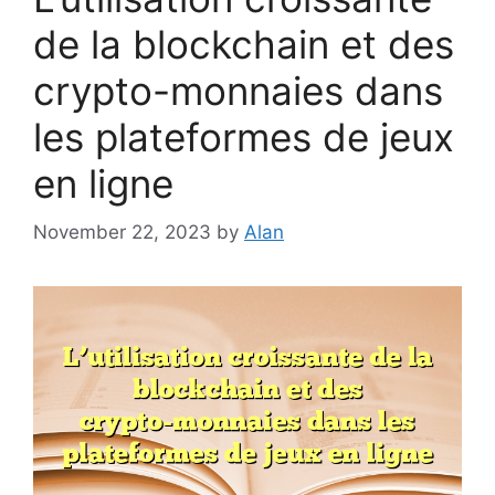
de la blockchain et des
crypto-monnaies dans
les plateformes de jeux
en ligne
November 22, 2023
by
Alan