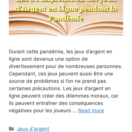
Durant cette pandémie, les jeux d’argent en
ligne sont devenus une option de
divertissement pour de nombreuses personnes.
Cependant, ces jeux peuvent aussi être une
source de problèmes si l’on ne prend pas
certaines précautions. Les jeux d’argent en
ligne peuvent créer des dilemmes moraux, car
ils peuvent entraîner des conséquences
négatives pour les joueurs …
Read more
Categories
Jeux d'argent