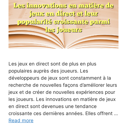
Les jeux en direct sont de plus en plus
populaires auprès des joueurs. Les
développeurs de jeux sont constamment à la
recherche de nouvelles façons d’améliorer leurs
jeux et de créer de nouvelles expériences pour
les joueurs. Les innovations en matière de jeux
en direct sont devenues une tendance
croissante ces dernières années. Elles offrent …
Read more