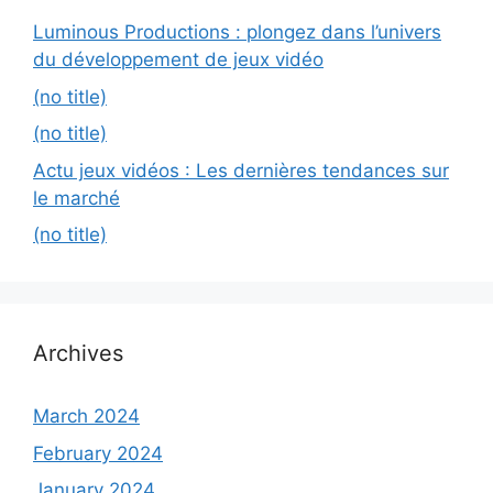
Luminous Productions : plongez dans l’univers
du développement de jeux vidéo
(no title)
(no title)
Actu jeux vidéos : Les dernières tendances sur
le marché
(no title)
Archives
March 2024
February 2024
January 2024