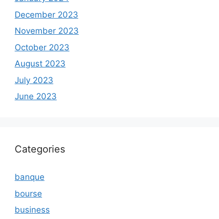
December 2023
November 2023
October 2023
August 2023
July 2023
June 2023
Categories
banque
bourse
business