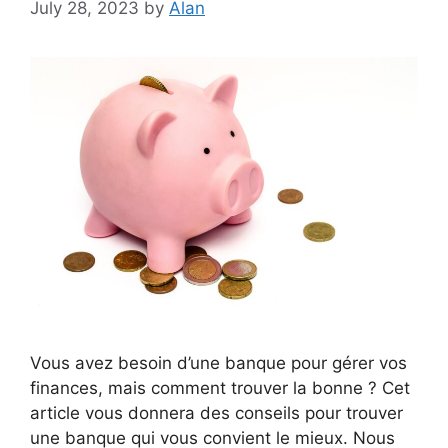
July 28, 2023
by
Alan
Vous avez besoin d’une banque pour gérer vos
finances, mais comment trouver la bonne ? Cet
article vous donnera des conseils pour trouver
une banque qui vous convient le mieux. Nous