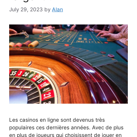
July 29, 2023
by
Alan
Les casinos en ligne sont devenus très
populaires ces dernières années. Avec de plus
en plus de joueurs qui choisissent de jouer en