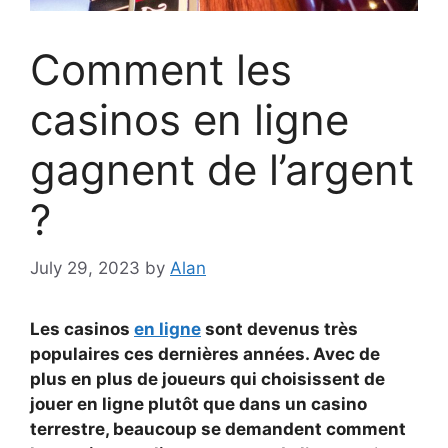
Comment les
casinos en ligne
gagnent de l’argent
?
July 29, 2023
by
Alan
Les casinos
en ligne
sont devenus très
populaires ces dernières années. Avec de
plus en plus de joueurs qui choisissent de
jouer en ligne plutôt que dans un casino
terrestre, beaucoup se demandent comment