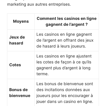
marketing aux autres entreprises.
Comment les casinos en ligne
Moyens
gagnent de l’argent ?
Les casinos en ligne gagnent
Jeux de
de l’argent en offrant des jeux
hasard
de hasard à leurs joueurs.
Les casinos en ligne ajustent
les cotes de façon à ce qu’ils
Cotes
gagnent plus d’argent à long
terme.
Les bonus de bienvenue sont
Bonus de
des incitations données aux
bienvenue
joueurs pour les encourager à
jouer dans un casino en ligne.