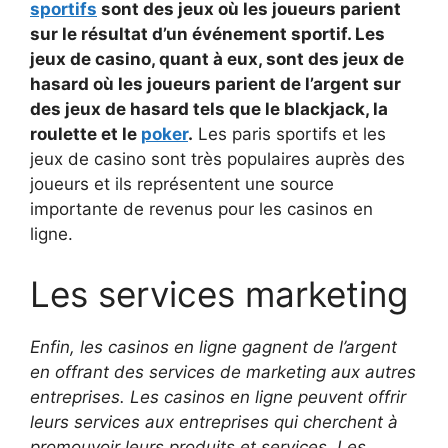
sportifs
sont des jeux où les joueurs parient
sur le résultat d’un événement sportif. Les
jeux de casino, quant à eux, sont des jeux de
hasard où les joueurs parient de l’argent sur
des jeux de hasard tels que le blackjack, la
roulette et le
poker
.
Les paris sportifs et les
jeux de casino sont très populaires auprès des
joueurs et ils représentent une source
importante de revenus pour les casinos en
ligne.
Les services marketing
Enfin, les casinos en ligne gagnent de l’argent
en offrant des services de marketing aux autres
entreprises. Les casinos en ligne peuvent offrir
leurs services aux entreprises qui cherchent à
promouvoir leurs produits et services. Les