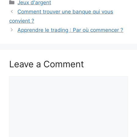
Categories
Jeux d'argent
Comment trouver une banque qui vous
convient ?
Apprendre le trading : Par où commencer ?
Leave a Comment
Comment