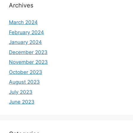
Archives
March 2024
February 2024
January 2024
December 2023
November 2023
October 2023
August 2023
July 2023
June 2023