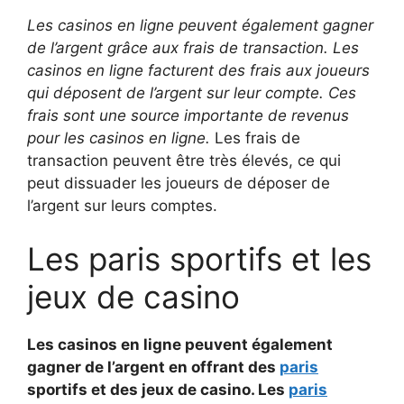
Les casinos en ligne peuvent également gagner
de l’argent grâce aux frais de transaction. Les
casinos en ligne facturent des frais aux joueurs
qui déposent de l’argent sur leur compte. Ces
frais sont une source importante de revenus
pour les casinos en ligne.
Les frais de
transaction peuvent être très élevés, ce qui
peut dissuader les joueurs de déposer de
l’argent sur leurs comptes.
Les paris sportifs et les
jeux de casino
Les casinos en ligne peuvent également
gagner de l’argent en offrant des
paris
sportifs et des jeux de casino. Les
paris