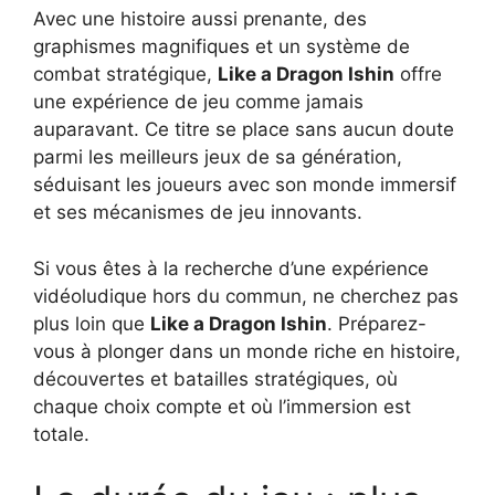
Avec une histoire aussi prenante, des
graphismes magnifiques et un système de
combat stratégique,
Like a Dragon Ishin
offre
une expérience de jeu comme jamais
auparavant. Ce titre se place sans aucun doute
parmi les meilleurs jeux de sa génération,
séduisant les joueurs avec son monde immersif
et ses mécanismes de jeu innovants.
Si vous êtes à la recherche d’une expérience
vidéoludique hors du commun, ne cherchez pas
plus loin que
Like a Dragon Ishin
. Préparez-
vous à plonger dans un monde riche en histoire,
découvertes et batailles stratégiques, où
chaque choix compte et où l’immersion est
totale.