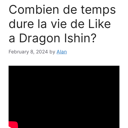
Combien de temps
dure la vie de Like
a Dragon Ishin?
February 8, 2024
by
Alan