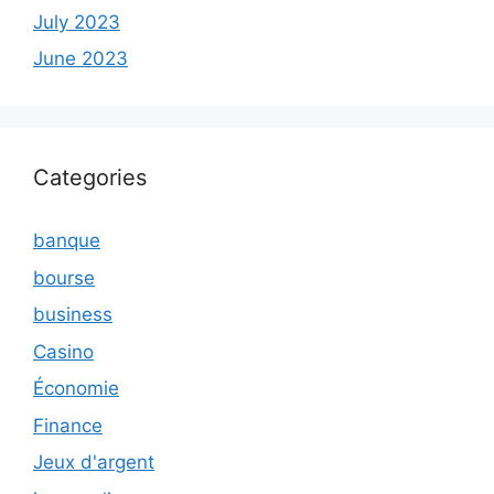
July 2023
June 2023
Categories
banque
bourse
business
Casino
Économie
Finance
Jeux d'argent