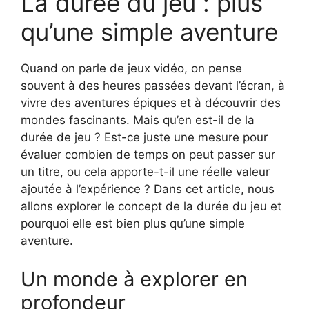
La durée du jeu : plus
qu’une simple aventure
Quand on parle de jeux vidéo, on pense
souvent à des heures passées devant l’écran, à
vivre des aventures épiques et à découvrir des
mondes fascinants. Mais qu’en est-il de la
durée de jeu ? Est-ce juste une mesure pour
évaluer combien de temps on peut passer sur
un titre, ou cela apporte-t-il une réelle valeur
ajoutée à l’expérience ? Dans cet article, nous
allons explorer le concept de la durée du jeu et
pourquoi elle est bien plus qu’une simple
aventure.
Un monde à explorer en
profondeur