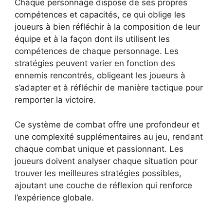
Chaque personnage dispose de ses propres
compétences et capacités, ce qui oblige les
joueurs à bien réfléchir à la composition de leur
équipe et à la façon dont ils utilisent les
compétences de chaque personnage. Les
stratégies peuvent varier en fonction des
ennemis rencontrés, obligeant les joueurs à
s’adapter et à réfléchir de manière tactique pour
remporter la victoire.
Ce système de combat offre une profondeur et
une complexité supplémentaires au jeu, rendant
chaque combat unique et passionnant. Les
joueurs doivent analyser chaque situation pour
trouver les meilleures stratégies possibles,
ajoutant une couche de réflexion qui renforce
l’expérience globale.