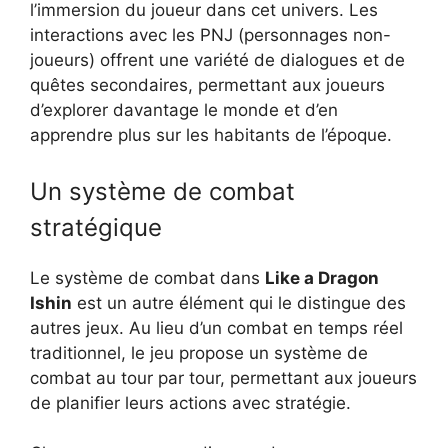
l’immersion du joueur dans cet univers. Les
interactions avec les PNJ (personnages non-
joueurs) offrent une variété de dialogues et de
quêtes secondaires, permettant aux joueurs
d’explorer davantage le monde et d’en
apprendre plus sur les habitants de l’époque.
Un système de combat
stratégique
Le système de combat dans
Like a Dragon
Ishin
est un autre élément qui le distingue des
autres jeux. Au lieu d’un combat en temps réel
traditionnel, le jeu propose un système de
combat au tour par tour, permettant aux joueurs
de planifier leurs actions avec stratégie.