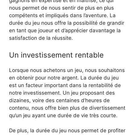
gagnons en expertise et en maîtrise, ce qui
nous permet de nous sentir de plus en plus
compétents et impliqués dans l’aventure. La
durée du jeu nous offre la possibilité de grandir
en tant que joueur et d’apprécier davantage la
satisfaction de la réussite.
Un investissement rentable
Lorsque nous achetons un jeu, nous souhaitons
en obtenir pour notre argent. La durée du jeu
est un facteur important dans la rentabilité de
notre investissement. Un jeu proposant des
dizaines, voire des centaines d’heures de
contenu, nous offre bien plus de divertissement
qu’un jeu ayant une durée de vie très courte.
De plus, la durée du jeu nous permet de profiter