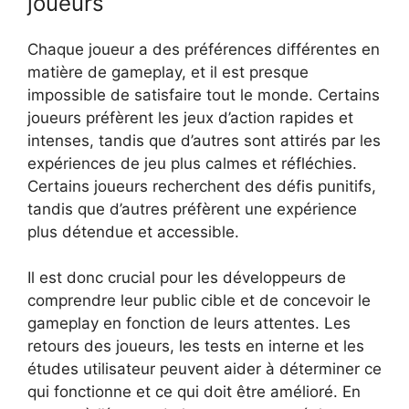
joueurs
Chaque joueur a des préférences différentes en
matière de gameplay, et il est presque
impossible de satisfaire tout le monde. Certains
joueurs préfèrent les jeux d’action rapides et
intenses, tandis que d’autres sont attirés par les
expériences de jeu plus calmes et réfléchies.
Certains joueurs recherchent des défis punitifs,
tandis que d’autres préfèrent une expérience
plus détendue et accessible.
Il est donc crucial pour les développeurs de
comprendre leur public cible et de concevoir le
gameplay en fonction de leurs attentes. Les
retours des joueurs, les tests en interne et les
études utilisateur peuvent aider à déterminer ce
qui fonctionne et ce qui doit être amélioré. En