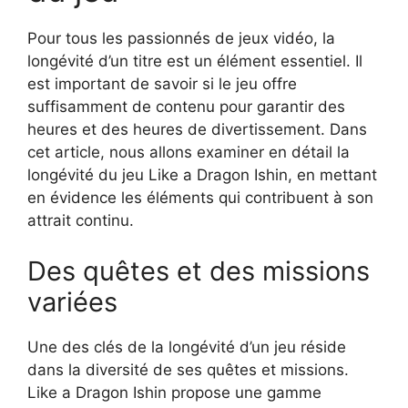
Pour tous les passionnés de jeux vidéo, la
longévité d’un titre est un élément essentiel. Il
est important de savoir si le jeu offre
suffisamment de contenu pour garantir des
heures et des heures de divertissement. Dans
cet article, nous allons examiner en détail la
longévité du jeu Like a Dragon Ishin, en mettant
en évidence les éléments qui contribuent à son
attrait continu.
Des quêtes et des missions
variées
Une des clés de la longévité d’un jeu réside
dans la diversité de ses quêtes et missions.
Like a Dragon Ishin propose une gamme