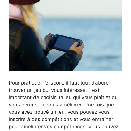
Pour pratiquer l’e-sport, il faut tout d’abord
trouver un jeu qui vous intéresse. Il est
important de choisir un jeu qui vous plaît et qui
vous permet de vous améliorer. Une fois que
vous avez trouvé un jeu, vous pouvez vous
inscrire à des compétitions et vous entraîner
pour améliorer vos compétences. Vous pouvez