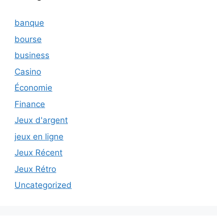
banque
bourse
business
Casino
Économie
Finance
Jeux d'argent
jeux en ligne
Jeux Récent
Jeux Rétro
Uncategorized