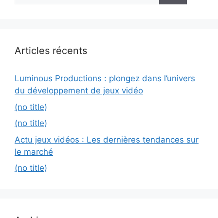
Articles récents
Luminous Productions : plongez dans l’univers
du développement de jeux vidéo
(no title)
(no title)
Actu jeux vidéos : Les dernières tendances sur
le marché
(no title)