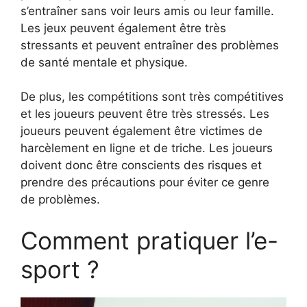
s’entraîner sans voir leurs amis ou leur famille.
Les jeux peuvent également être très
stressants et peuvent entraîner des problèmes
de santé mentale et physique.
De plus, les compétitions sont très compétitives
et les joueurs peuvent être très stressés. Les
joueurs peuvent également être victimes de
harcèlement en ligne et de triche. Les joueurs
doivent donc être conscients des risques et
prendre des précautions pour éviter ce genre
de problèmes.
Comment pratiquer l’e-
sport ?