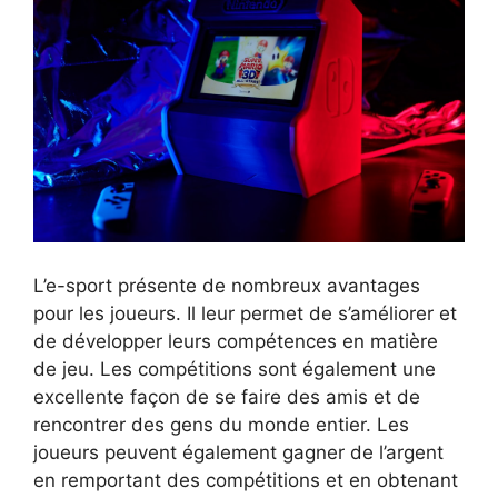
L’e-sport présente de nombreux avantages
pour les joueurs. Il leur permet de s’améliorer et
de développer leurs compétences en matière
de jeu. Les compétitions sont également une
excellente façon de se faire des amis et de
rencontrer des gens du monde entier. Les
joueurs peuvent également gagner de l’argent
en remportant des compétitions et en obtenant