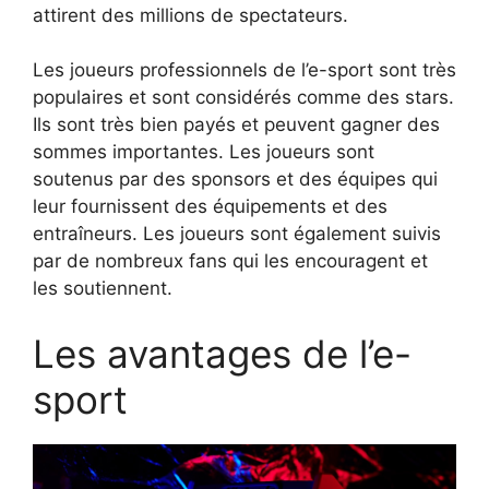
attirent des millions de spectateurs.
Les joueurs professionnels de l’e-sport sont très
populaires et sont considérés comme des stars.
Ils sont très bien payés et peuvent gagner des
sommes importantes. Les joueurs sont
soutenus par des sponsors et des équipes qui
leur fournissent des équipements et des
entraîneurs. Les joueurs sont également suivis
par de nombreux fans qui les encouragent et
les soutiennent.
Les avantages de l’e-
sport