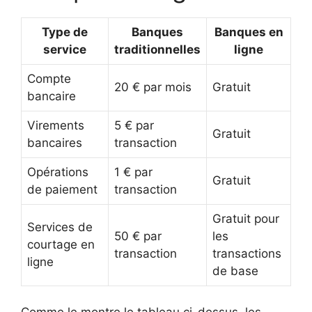
Type de
Banques
Banques en
service
traditionnelles
ligne
Compte
20 € par mois
Gratuit
bancaire
Virements
5 € par
Gratuit
bancaires
transaction
Opérations
1 € par
Gratuit
de paiement
transaction
Gratuit pour
Services de
50 € par
les
courtage en
transaction
transactions
ligne
de base