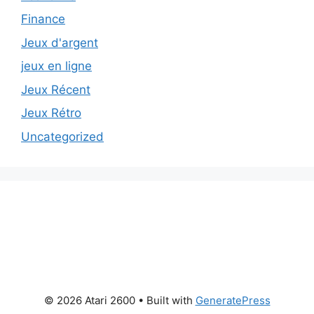
Finance
Jeux d'argent
jeux en ligne
Jeux Récent
Jeux Rétro
Uncategorized
© 2026 Atari 2600
• Built with
GeneratePress