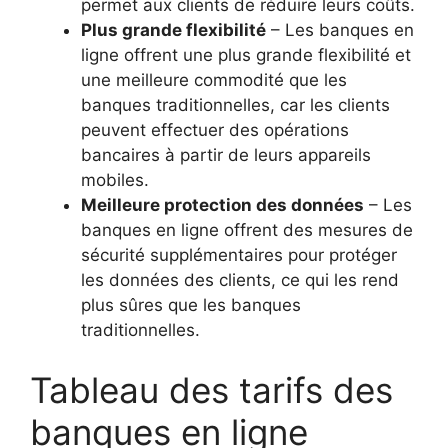
permet aux clients de réduire leurs coûts.
Plus grande flexibilité
– Les banques en
ligne offrent une plus grande flexibilité et
une meilleure commodité que les
banques traditionnelles, car les clients
peuvent effectuer des opérations
bancaires à partir de leurs appareils
mobiles.
Meilleure protection des données
– Les
banques en ligne offrent des mesures de
sécurité supplémentaires pour protéger
les données des clients, ce qui les rend
plus sûres que les banques
traditionnelles.
Tableau des tarifs des
banques en ligne