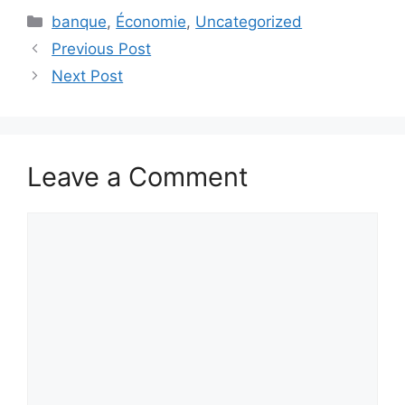
Categories
banque
,
Économie
,
Uncategorized
Previous Post
Next Post
Leave a Comment
Comment