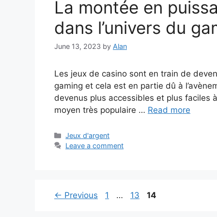
La montée en puissa
dans l’univers du ga
June 13, 2023
by
Alan
Les jeux de casino sont en train de deve
gaming et cela est en partie dû à l’avène
devenus plus accessibles et plus faciles 
moyen très populaire …
Read more
Categories
Jeux d'argent
Leave a comment
Page
Page
Page
←
Previous
1
…
13
14