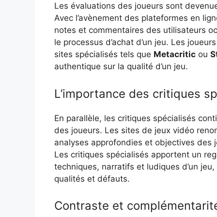
Les évaluations des joueurs sont devenues
Avec l’avènement des plateformes en ligne
notes et commentaires des utilisateurs 
le processus d’achat d’un jeu. Les joueur
sites spécialisés tels que
Metacritic
ou
S
authentique sur la qualité d’un jeu.
L’importance des critiques sp
En parallèle, les critiques spécialisés cont
des joueurs. Les sites de jeux vidéo ren
analyses approfondies et objectives des 
Les critiques spécialisés apportent un re
techniques, narratifs et ludiques d’un jeu, 
qualités et défauts.
Contraste et complémentarité