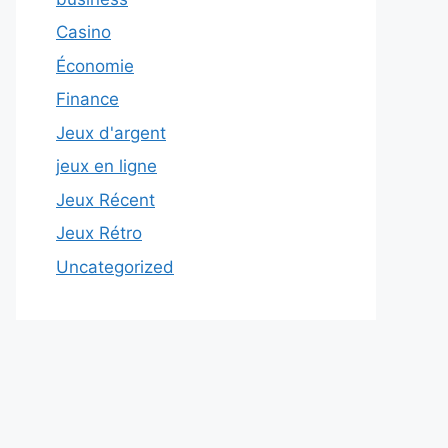
Casino
Économie
Finance
Jeux d'argent
jeux en ligne
Jeux Récent
Jeux Rétro
Uncategorized