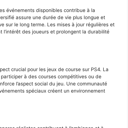
 des événements disponibles contribue à la
ersifié assure une durée de vie plus longue et
e sur le long terme. Les mises à jour régulières et
l’intérêt des joueurs et prolongent la durabilité
pect crucial pour les jeux de course sur PS4. La
e participer à des courses compétitives ou de
nforce l’aspect social du jeu. Une communauté
 événements spéciaux créent un environnement