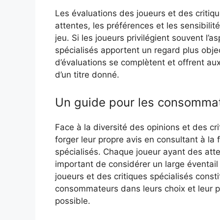
Les évaluations des joueurs et des critiqu
attentes, les préférences et les sensibili
jeu. Si les joueurs privilégient souvent l’as
spécialisés apportent un regard plus obje
d’évaluations se complètent et offrent a
d’un titre donné.
Un guide pour les consomma
Face à la diversité des opinions et des cri
forger leur propre avis en consultant à la 
spécialisés. Chaque joueur ayant des atten
important de considérer un large éventail
joueurs et des critiques spécialisés consti
consommateurs dans leurs choix et leur pe
possible.