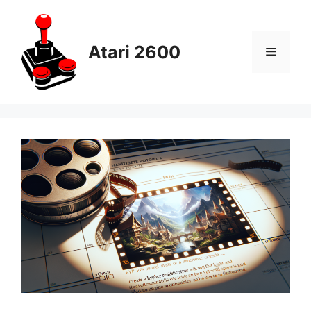
Skip
to
content
Atari 2600
Menu